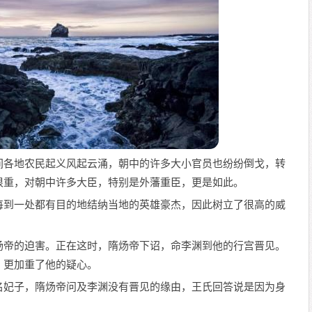
间各地农民起义风起云涌，朝中的许多大小官员也纷纷倒戈，转
很重，对朝中许多大臣，特别是外藩重臣，更是如此。
每到一处都有目的地结纳当地的英雄豪杰，因此树立了很高的威
炀帝的迫害。正在这时，隋炀帝下诏，命李渊到他的行宫晋见。
，更加重了他的疑心。
名妃子，隋炀帝问及李渊没有晋见的缘由，王氏回答说是因为身