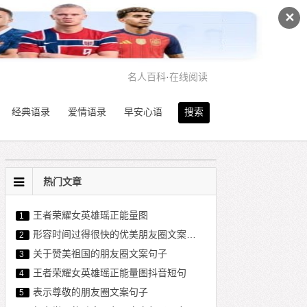
✕
名人百科
·
在线阅读
经典语录
爱情语录
早安心语
搜索
热门文章
王者荣耀女英雄瑶正能量图
1
形容时间过得很快的优美朋友圈文案句子
2
关于赞美祖国的朋友圈文案句子
3
王者荣耀女英雄瑶正能量图抖音短句
4
表示尊敬的朋友圈文案句子
5