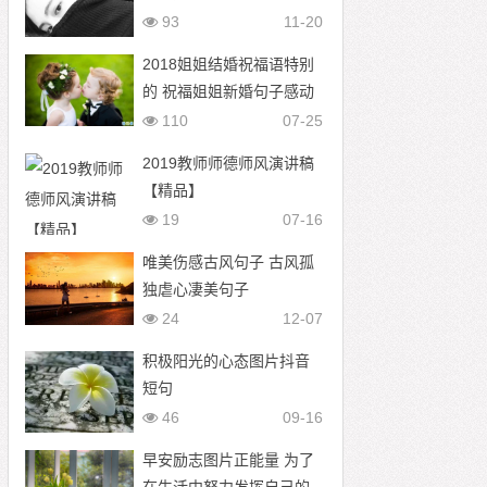
像图片
93
11-20
2018姐姐结婚祝福语特别
的 祝福姐姐新婚句子感动
发朋友圈
110
07-25
2019教师师德师风演讲稿
【精品】
19
07-16
唯美伤感古风句子 古风孤
独虐心凄美句子
24
12-07
积极阳光的心态图片抖音
短句
46
09-16
早安励志图片正能量 为了