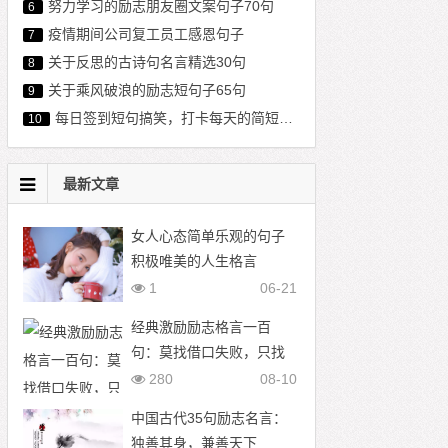
努力学习的励志朋友圈文案句子70句
6
疫情期间公司复工员工感恩句子
7
关于反思的古诗句名言精选30句
8
关于乘风破浪的励志短句子65句
9
每日签到短句搞笑，打卡每天的简短语句
10
最新文章
女人心态简单乐观的句子
积极唯美的人生格言
1
06-21
经典激励励志格言一百
句：莫找借口失败，只找
理由成功
280
08-10
中国古代35句励志名言：
独善其身，兼善天下