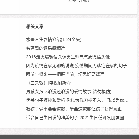
相关文章
水墨人生剧情介绍(1-24全集)
名著飘的读后感精选
2018最火爆微信头像男生帅气气质微信头像
因为疫情在家无聊的说说 疫情期间无聊宅在家的句子
眼前与将来——把握当前，切忌好高骛远
《三叉戟》|电视剧简介
男孩女孩比浪漫还浪漫的爱情故事(请勿模仿)
优美句子摘抄和赏析 你以为我刀枪不入， 我以为你百毒不侵
教孩子做事要会道歉：学会道歉能让孩子获得真正的尊严
适合自己生日发的唯美句子 2021生日低调发朋友圈