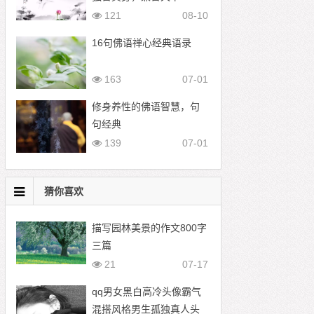
121
08-10
16句佛语禅心经典语录
163
07-01
修身养性的佛语智慧，句
句经典
139
07-01
猜你喜欢
描写园林美景的作文800字
三篇
21
07-17
qq男女黑白高冷头像霸气
混搭风格男生孤独真人头