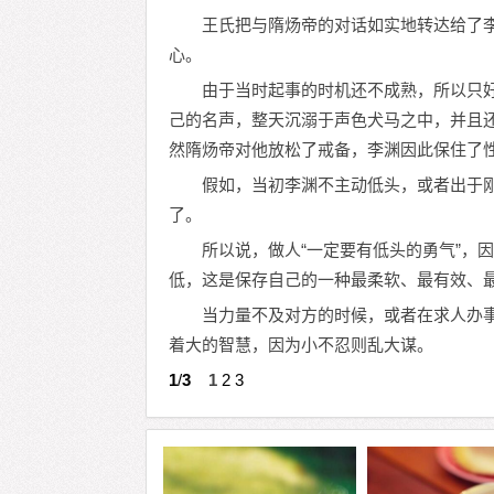
王氏把与隋炀帝的对话如实地转达给了
心。
由于当时起事的时机还不成熟，所以只
己的名声，整天沉溺于声色犬马之中，并且
然隋炀帝对他放松了戒备，李渊因此保住了
假如，当初李渊不主动低头，或者出于
了。
所以说，做人“一定要有低头的勇气”，
低，这是保存自己的一种最柔软、最有效、
当力量不及对方的时候，或者在求人办
着大的智慧，因为小不忍则乱大谋。
1
/
3
1
2
3