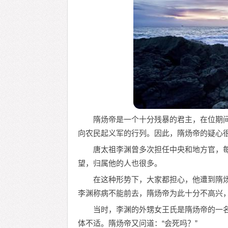
隋炀帝是一个十分残暴的君主，在位期
向农民起义军的行列。因此，隋炀帝的疑心
唐太祖李渊曾多次担任中央和地方官，
望，归属他的人也很多。
在这种形势下，大家都担心，他遭到隋
李渊称病不能前去，隋炀帝为此十分不高兴
当时，李渊的外甥女王氏是隋炀帝的一
体不适。隋炀帝又问道：“会死吗？”