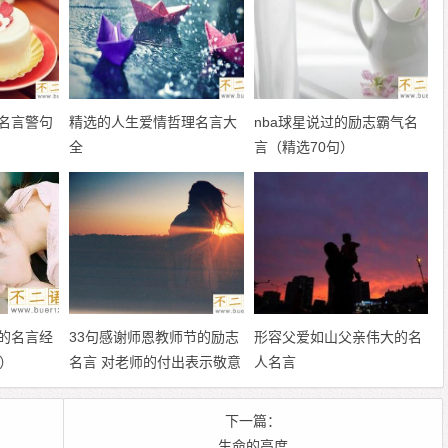
名言警句
精选的人生爱情哲理名言大
nba球星说过的励志霸气名
全
言（精选70句）
的名言经
33句感谢师恩教师节的励志
形容父爱如山父亲伟大的名
）
名言 对老师的付出表示敬意
人名言
下一篇：
生命的高度