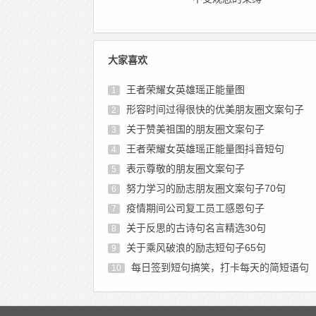
大家喜欢
王者荣耀女英雄瑶正能量图
1
形容时间过得很快的优美朋友圈文案句子
2
关于赞美祖国的朋友圈文案句子
3
王者荣耀女英雄瑶正能量图抖音短句
4
表示尊敬的朋友圈文案句子
5
努力学习的励志朋友圈文案句子70句
6
疫情期间公司复工员工感恩句子
7
关于反思的古诗句名言精选30句
8
关于乘风破浪的励志短句子65句
9
每日签到短句搞笑，打卡每天的简短语句
10