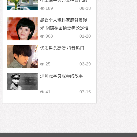
在生活中努力发挥自己的
作用，热爱人生吧
189
08-18
胡蝶个人资料家庭背景曝
光 胡蝶私密情史老公是谁_
央视女主播胡蝶
908
01-20
优质男头高清 抖音热门
25
03-29
少帅张学良戒毒的故事
41
07-16