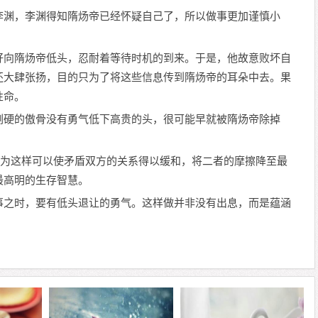
李渊，李渊得知隋炀帝已经怀疑自己了，所以做事更加谨慎小
好向隋炀帝低头，忍耐着等待时机的到来。于是，他故意败坏自
还大肆张扬，目的只为了将这些信息传到隋炀帝的耳朵中去。果
性命。
刚硬的傲骨没有勇气低下高贵的头，很可能早就被隋炀帝除掉
因为这样可以使矛盾双方的关系得以缓和，将二者的摩擦降至最
最高明的生存智慧。
事之时，要有低头退让的勇气。这样做并非没有出息，而是蕴涵