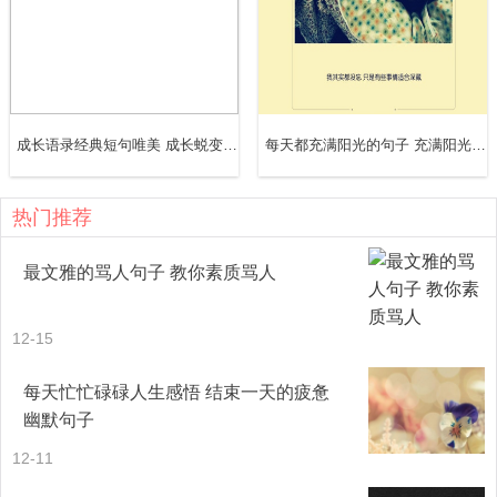
12、金秋的阳光温馨恬静，金秋的微风和煦轻柔，金秋的蓝
天白云飘逸，金秋的田野遍地金黄。
13、朝阳把天空染成一片，霞光也穿上了一层华丽的大衣，
成长语录经典短句唯美 成长蜕变的励志的句子
每天都充满阳光的句子 充满阳光的一天说说
散发出一丝宁静与寂静，而田恬则静静地听着大地的声音醒
来。
热门推荐
14、早晨的太阳将天空染成红色，太阳的光芒也披上了华丽
最文雅的骂人句子 教你素质骂人
的外衣，散发着前所未有的和平与宁静，静静地聆听着天空
中唤醒的大地之声。
12-15
每天忙忙碌碌人生感悟 结束一天的疲惫
15、清晨，太阳仍然在云层中，通过一丝红色的光芒，那里
幽默句子
更辐射和溢出，美丽动人。
12-11
16、在秋天的清晨，山上满是蒸腾的白雾，山峰如龙，山峦