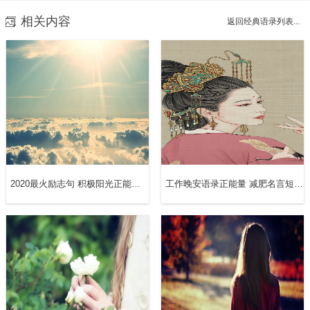
6、在秋天的清晨，太阳还没有升起，东方的天空是灰色
相关内容
返回经典语录列表...
的，逐渐变成深红色。地平线上的云是相互连接和重叠的。
过了一会儿，太阳从云层的缝隙中射出，一束光束照向天
空，使大地变红。这时，那只大公鸡的消息远传而来。
7、秋日的清晨，当阳光洒落在牵牛花上，田园生活成了我
的最爱。
8、不知道从多久起，仿佛一场紧张的拼搏终于渐渐地透出
2020最火励志句 积极阳光正能量的句子
工作晚安语录正能量 减肥名言短句霸气
了分晓，田野从它宽阔的胸膛里透过来一缕悠悠的气息，斜
坡上和坝子上有如水一般的清明在散开，四下里的树木和庄
稼也开始在微风里摇曳，树叶变得从容而宽余。露水回来
了，在清晨和傍晚润湿了田埂，悄悄地挂上田间。露岚也来
到了坝子上，静静地浮着，不再回到山谷里去。阳光虽然依