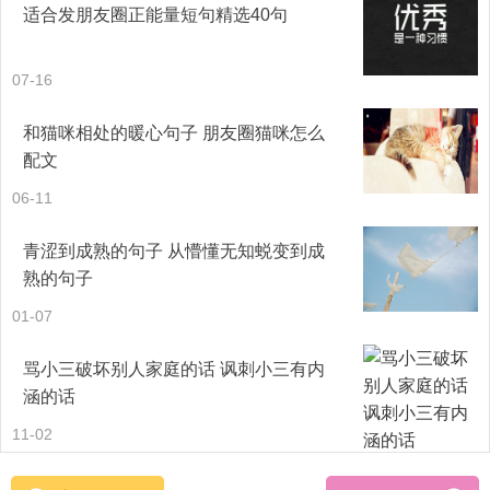
适合发朋友圈正能量短句精选40句
起伏，阳光普照。蓝色果园里的果实在红色和黄色的阳光中
隐约可见。
07-16
17、秋日的早晨，太阳照射在窗台前，给人带来无限的惬
和猫咪相处的暖心句子 朋友圈猫咪怎么
配文
意，那光里充满柔和、温暖，比夏日的太阳光更受人欢迎。
06-11
18、秋天的早晨，太阳刚刚露出笑脸，映在金黄色的麦子身
青涩到成熟的句子 从懵懂无知蜕变到成
上，让人有些晕眩，鸟儿欢唱，露珠晶莹透，朝阳带来了一
熟的句子
天的喜悦。
01-07
19、早晨的阳光，正像这样，一点一点地照着云层，在沉睡
骂小三破坏别人家庭的话 讽刺小三有内
的人的眼睛上慢慢跳了起来。
涵的话
11-02
20、秋天的清晨，群山弥漫着蒸腾的白雾，蜿蜒的山峰像一
条巨龙，随山势起伏着，阳光层染。蓝蓝的果园里的果子，