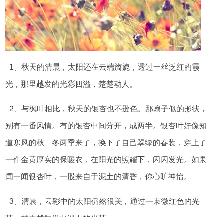
1、秋天的清晨，太阳还在云端旖旎，透过一丝泛红的霞
光，那里越发的光彩四溢，楚楚动人。
2、与枫叶相比，秋天的银杏也不逊色。那扇子似的形状，
别有一番风情。有的银杏中间分开，成两半。银杏叶好像知
道寒风的秋、冬两季来了，换下了自己翠绿的春装，穿上了
一件金黄厚实的保暖衣，在阳光的照耀下，闪闪发光。如果
闻一闻银杏叶，一股来自于泥土的清香，你心旷神怡。
3、清晨，云彩中的太阳仍然很美，通过一束微红色的光