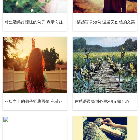
旧明亮，却不再痛炙人的脊梁，变得宽怀、清澄，仿佛它终
于乏力了，不能蒸融田野了，也就和田野和解了似的；……
对生活美好憧憬的句子 表示向往美好生活的语录
情感语录短句 温柔又伤感的文案
秋天来了！
9、秋风萧瑟，层林尽染，一片金黄；阳光下，走在这密林
之中，确有一番别样味道。
10、早晨，一缕阳光直射进我的房间里，像一束亮闪闪的金
线，不仅照亮了房间，也照亮了我的心田。
11、果园里，鲜红的柿子像一个个小灯笼，高高的挂在枝
积极向上的句子经典语句 充满正能量阳光的短句子
伤感语录痛到心里2015 痛到心碎的爱情伤感句子
头，树枝看起来快要被折断的样子，还有那一串串紫色的葡
萄，挂着晶莹的露珠，像水晶一样在阳光的照耀下闪出五彩
斑斓的光。