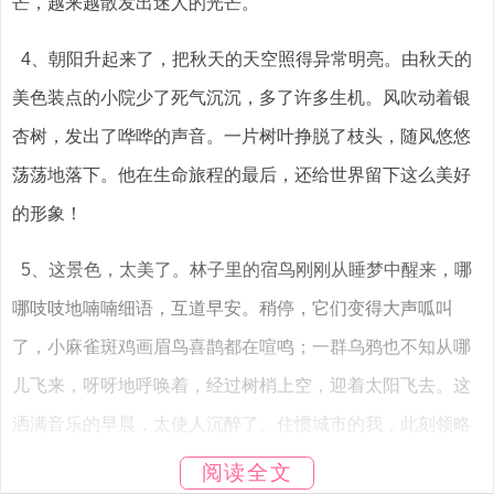
芒，越来越散发出迷人的光芒。
4、朝阳升起来了，把秋天的天空照得异常明亮。由秋天的
美色装点的小院少了死气沉沉，多了许多生机。风吹动着银
杏树，发出了哗哗的声音。一片树叶挣脱了枝头，随风悠悠
荡荡地落下。他在生命旅程的最后，还给世界留下这么美好
的形象！
5、这景色，太美了。林子里的宿鸟刚刚从睡梦中醒来，哪
哪吱吱地喃喃细语，互道早安。稍停，它们变得大声呱叫
了，小麻雀斑鸡画眉鸟喜鹊都在喧鸣；一群乌鸦也不知从哪
儿飞来，呀呀地呼唤着，经过树梢上空，迎着太阳飞去。这
洒满音乐的早晨，太使人沉醉了。住惯城市的我，此刻领略
山村早晨的景色，简直是难以言喻的好享受！
阅读全文