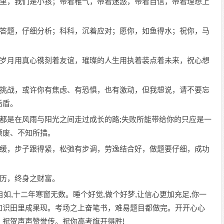
人眼里，我们是小孩；带着稚气，带着迷惑，带着自信，带着理想上
静；答题，仔细分析；科科，沉着应对；愿你，如鱼得水；祝你，马
。
丽的岁月用真心镌刻着友谊，璀璨的人生用执着装点着未来，祝心想
重要挑战，或许你有焦虑、有恐惧，也有激动，但我想说，请不要忘
后盾。
强，都是在风雨与阳光之间走过成长的路;失败所能带给你的只应是一
颓废、不知所措。
放舒缓，步子跟得紧，松弛有步调，劳逸结合好，做题要仔细，成功
经历，终身之财富。
洒自如,十二年寒窗无数。睡个好觉,做个好梦,让信心更加充足,你一
识田里成果现。考场之上奋笔书，难易题目都做完。开开心心
祝贺声声赞誉传。祝你高考旗开得胜!