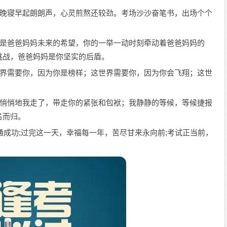
泼。晚寝早起朗朗声，心灵煎熬还较劲。考场沙沙奋笔书，出场个个
。
，也是爸爸妈妈未来的希望，你的一举一动时刻牵动着爸爸妈妈的
挑战，爸爸妈妈是你坚实的后盾。
这世界需要你，因为你是榜样；这世界需要你，因为你会飞翔；这世
福；悄悄地我走了，带走你的紧张和包袱；我静静的等候，等候捷报
名而归。
路通成功;过完这一天，幸福每一年，苦尽甘来永向前;考试正当前，