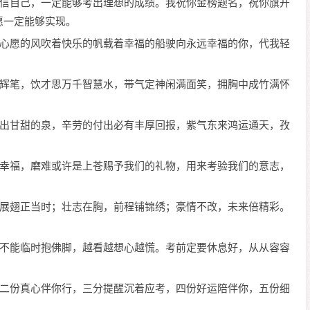
，相信自己，一定能够考出理想的成绩。我祝你金榜题名，祝你旗开
愿一定能够实现。
，让心愿的风吹着快乐的帆载着幸福的船驶向永远幸福的你，代我轻
斗生辉笔，饮才思万千智慧水，带气定神闲满面笑，拥胸中成竹满怀
。
掘流出甘甜的泉，辛劳的付出必有丰厚回报，紫气东来鸿运通天，孜
变的幸福，磨难或许是上苍赐予我们的礼物，用来考验我们的意志，
名，展翅正当时；壮志在胸，前程铺锦绣；豪情不改，未来倍精彩。
！
要。不能临时抱佛脚，越看越想心越慌。考前定要休息好，从从容容
你，二份真心伴你行，三分提醒沉着应考，四份好运陪伴你，五份细