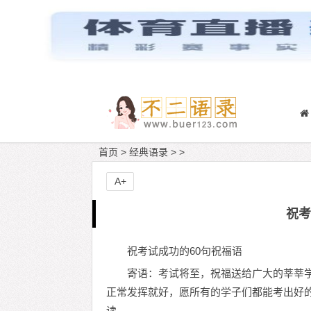
首页
>
经典语录
> >
A+
祝考
祝考试成功的60句祝福语
寄语：考试将至，祝福送给广大的莘莘
正常发挥就好，愿所有的学子们都能考出好的
读。