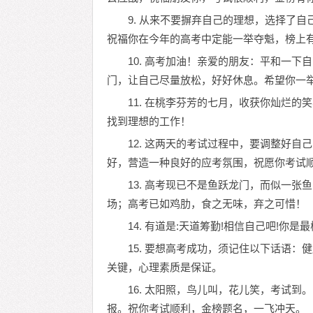
9. 从来不要摒弃自己的理想，选择了
祝福你在今年的高考中定能一举夺魁，榜上有
10. 高考加油！亲爱的朋友：平和一
门，让自己尽量放松，好好休息。希望你一
11. 在桃李芬芳的七月，收获你灿烂
找到理想的工作！
12. 这两天的考试过程中，要调整好
好，营造一种良好的应考氛围，祝愿你考试顺
13. 高考现已不是鱼跃龙门，而似一
场；高考已如鸡肋，食之无味，弃之可惜！
14. 有道是:天道筹勤!相信自己吧!你
15. 要想高考成功，须记住以下话语
关键，心理素质是保证。
16. 太阳照，鸟儿叫，花儿笑，考试
报。祝你考试顺利，金榜题名，一飞冲天。