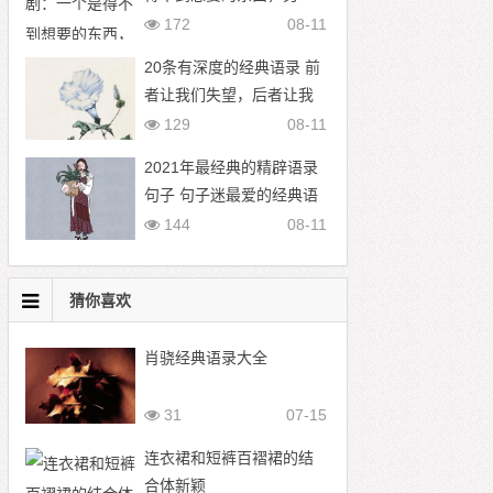
个是得到了不想要的东西
172
08-11
20条有深度的经典语录 前
者让我们失望，后者让我
们感动
129
08-11
2021年最经典的精辟语录
句子 句子迷最爱的经典语
录
144
08-11
猜你喜欢
肖骁经典语录大全
31
07-15
连衣裙和短裤百褶裙的结
合体新颖