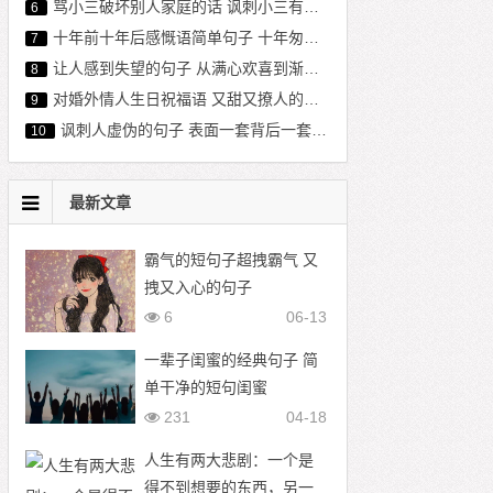
骂小三破坏别人家庭的话 讽刺小三有内涵的话
6
十年前十年后感慨语简单句子 十年匆匆过的唯美句子
7
让人感到失望的句子 从满心欢喜到渐渐失望的句子
8
对婚外情人生日祝福语 又甜又撩人的生日祝福
9
讽刺人虚伪的句子 表面一套背后一套语录
10
最新文章
霸气的短句子超拽霸气 又
拽又入心的句子
6
06-13
一辈子闺蜜的经典句子 简
单干净的短句闺蜜
231
04-18
人生有两大悲剧：一个是
得不到想要的东西，另一