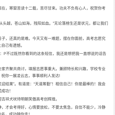
；现在，寒窗苦读十二载，苦尽甘来。功夫不负有心人，祝贺你考
越。从头越，苍山如海，残阳如血。”无论落榜生还是状元，都让我们
些日子，还真的是难。今天又有一难题，摆在你面前，高考志愿究
让自己有遗憾。
学习：P不过既然你看到的这条短信，我还是想把我一直想说的话告
。全家齐聚共商讨，填报志愿事重大。兼顾特长和兴趣，学校专业
祝你一展凌云志，事事顺利人发达!
就“笑迎结果”。有道是：“天道筹勤”！相信自己！你是最棒的！我会
试成功！
，迎吉祥犬吠待明朝笑傲高考创辉煌。
气神，才会考得好，心情要放松，不要太焦急，自信不能少，冷静
你名，成功随你走！