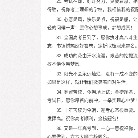
29. 考试在即，好好努力，莫要着急
得胜，祝你考上理想的学校，我相信我的祝
30. 心愿是风，快乐是帆，祝福是船
轻的问候一声：愿你心想事成，梦想成真！
31. 全国高考日到了，愿你执才高八
志，书锦绣嫣然好答卷，定折取桂冠来题名
32. 成功的花由汗水浇灌，艰苦的挖
孜不倦今朝梦圆。
33. 阳光不会永远灿烂，没有一成不
如果是这样，就让我们微笑着面对生活。
34. 寒窗苦读，今朝场上试；金榜题
考试日，愿你昂首向前冲，一举实现心中梦
35. 十年苦读为今朝，迎考心态很重
发挥高。祝你高考顺利，金榜题名！
36. 又是一年高考到，一心一意祝福
心要做到，六六大顺金榜题名。