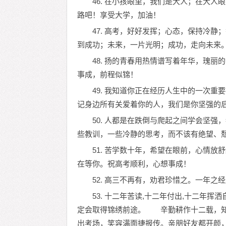
46. 在小孩眼里，我们是大人；在大
路吧！享受大学，加油！
47. 高考，好好发挥；心态，保持冷
到成功；未来，一片光明；成功，走向未来
48. 扬的青春用热情谱写着年华，瑰
事成，前程似锦！
49. 我知道你正在经历人生中的一次
记身边所有关爱着你的人，我们是你坚强的
50. 人都是在跌倒与爬起之间学会坚
些教训，一些冷静的思考，而不该有绝望、
51. 苦学数十年，希望在眼前，心情
在等你。祝高考顺利，心想事成！
52. 高三不再有，劝君珍惜之。一年之
53. 十二年苦读,十二年付出,十二年挥
定会取得锦绣前途。 辛勤耕作十二载，知
出考场，笑容满面捷报传。亲朋好友都开颜，