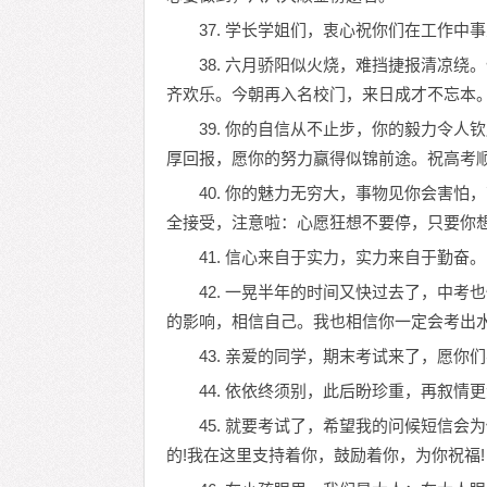
37. 学长学姐们，衷心祝你们在工作中
38. 六月骄阳似火烧，难挡捷报清凉
齐欢乐。今朝再入名校门，来日成才不忘本
39. 你的自信从不止步，你的毅力令
厚回报，愿你的努力赢得似锦前途。祝高考顺
40. 你的魅力无穷大，事物见你会害
全接受，注意啦：心愿狂想不要停，只要你
41. 信心来自于实力，实力来自于勤奋。
42. 一晃半年的时间又快过去了，中
的影响，相信自己。我也相信你一定会考出
43. 亲爱的同学，期末考试来了，愿
44. 依依终须别，此后盼珍重，再叙情
45. 就要考试了，希望我的问候短信
的!我在这里支持着你，鼓励着你，为你祝福!