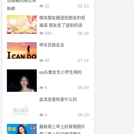
32
02-23
微信朋友圈送别朋友的祝
福语 朋友走了送别的话
580
06-18
申论百搭名言
48
07-15
qq头像女生小学生用的
9
05-09
血流变是检查什么的
0
06-23
最新周三早上好表情图片