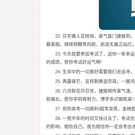
22. 芬芳袭人花枝俏，喜气盈门捷报
最美丽。继续扬鞭再向前，前途无量正灿烂
23. 今天就要参加考试了，送你一条
的成绩，祝你考试好运气啊!
24. 生命中的一切美好需要我们去追寻
25. 再露锋芒，宜将剩勇追穷寇；一展
26. 六月鲜花尽芬芳，捷报频传喜气
祝福长。愿你学府再努力，博学多识做栋梁
27. 祝你高考一切顺利!超常发挥，金榜
28. 一晃半年的时间又快过去了，考
的影响，相信自己。我也相信你一定会考出