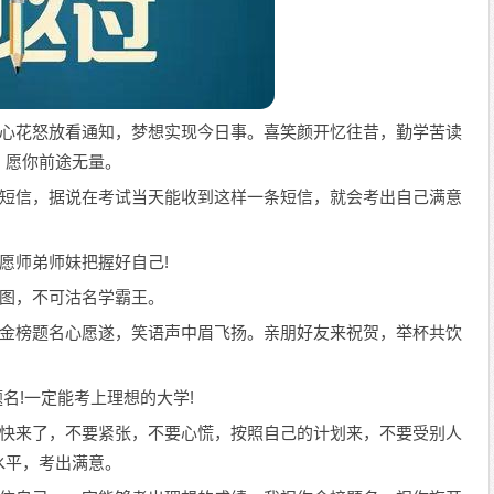
到。心花怒放看通知，梦想实现今日事。喜笑颜开忆往昔，勤学苦读
。愿你前途无量。
幸运短信，据说在考试当天能收到这样一条短信，就会考出自己满意
，愿师弟师妹把握好自己!
鸿图，不可沽名学霸王。
漾。金榜题名心愿遂，笑语声中眉飞扬。亲朋好友来祝贺，举杯共饮
！
题名!一定能考上理想的大学!
试也快来了，不要紧张，不要心慌，按照自己的计划来，不要受别人
水平，考出满意。