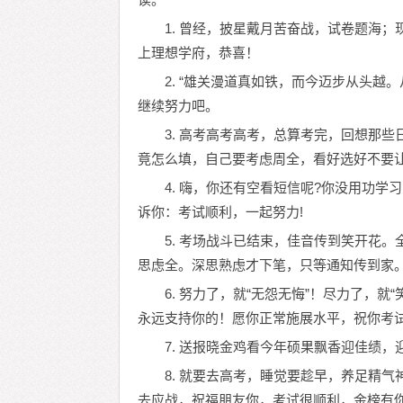
1. 曾经，披星戴月苦奋战，试卷题海
上理想学府，恭喜！
2. “雄关漫道真如铁，而今迈步从头
继续努力吧。
3. 高考高考高考，总算考完，回想那
竟怎么填，自己要考虑周全，看好选好不要
4. 嗨，你还有空看短信呢?你没用功
诉你：考试顺利，一起努力!
5. 考场战斗已结束，佳音传到笑开花
思虑全。深思熟虑才下笔，只等通知传到家。
6. 努力了，就“无怨无悔”！尽力了，
永远支持你的！愿你正常施展水平，祝你考
7. 送报晓金鸡看今年硕果飘香迎佳绩
8. 就要去高考，睡觉要趁早，养足精
去应战，祝福朋友你，考试很顺利，金榜有