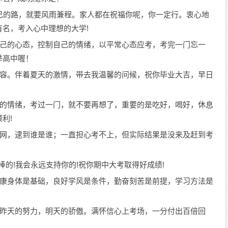
自己的路，就要风雨兼程。家人都在祝福你呢，你一定行。衷心地
名，考入心中理想的大学!
下自己的心态，控制自己的情绪，以平常心态应考，考完一门忘一
举高中喔！
的笑容。伴着夏天的激情，带去我温馨的问候，祝你毕业大吉，早日
自己的情绪，考过一门，就不要再想了，重要的是吃好，喝好，休息
利!
张鱼网，逮到谁是谁；一直担心考不上，但实际结果是没来及赶到考
是最棒的!我会永远支持你的!祝你期中大考取得好成绩!
：健康身体是基础，良好学风是条件，勤奋刻苦是前提，学习方法是
到。昨天的努力，明天的骄傲。满怀信心上考场，一分付出百倍回