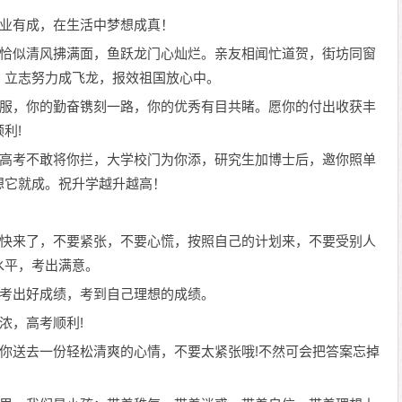
事业有成，在生活中梦想成真！
绕。恰似清风拂满面，鱼跃龙门心灿烂。亲友相闻忙道贺，街坊同窗
。立志努力成飞龙，报效祖国放心中。
人钦服，你的勤奋镌刻一路，你的优秀有目共睹。愿你的付出收获丰
利!
怕，高考不敢将你拦，大学校门为你添，研究生加博士后，邀你照单
想它就成。祝升学越升越高！
考也快来了，不要紧张，不要心慌，按照自己的计划来，不要受别人
水平，考出满意。
你们考出好成绩，考到自己理想的成绩。
更浓，高考顺利!
会为你送去一份轻松清爽的心情，不要太紧张哦!不然可会把答案忘掉